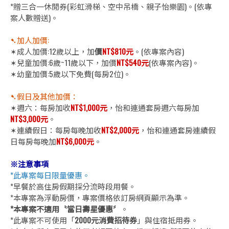
*贈三合一休閒券(彩虹滑梯、空中吊橋、親子怡樂園)。(依專
案人數贈送)。
➷加人加價:
✶成人加價:12歲以上，加
價
NT$810元
。(依專案內容)
✶兒童加價:6歲~11歲以下，加價
NT$540元
(依專案內容)。
✶幼童加價:5歲以下免費(每房2位)。
➷假日及其他加價：
✶週六：每房加收
NT$1,000元
，怡和連通套房週六每房加
NT$3,000元
。
✶連續假日：每房每晚加收
NT$2,000元
，怡和連通套房連續假
日每房每晚加
NT$6,000元
。
※注意事項
*此專案每日限量優惠。
*早餐於高住房假期採分流時段用餐。
*本專案為浮動房價，專案價格依訂房網頁顯示為準。
*本專案不適用〝當日壽星優惠〞
。
*此專案不可使用「
2000元消費招待券
」與住宿抵用券。